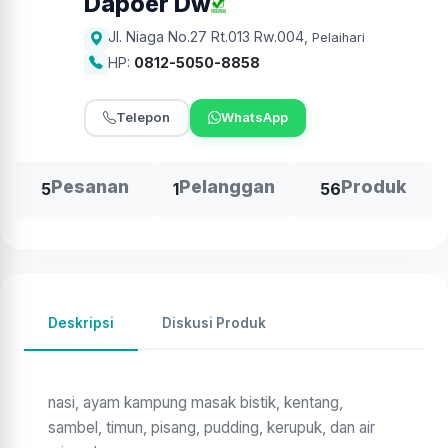
Dapoer Dw
Jl. Niaga No.27 Rt.013 Rw.004
,
Pelaihari
HP:
0812-5050-8858
Telepon
WhatsApp
Pesanan
Pelanggan
Produk
5
1
56
Deskripsi
Diskusi Produk
nasi, ayam kampung masak bistik, kentang,
sambel, timun, pisang, pudding, kerupuk, dan air