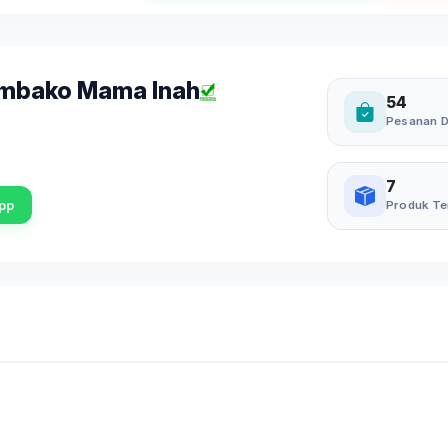
embako Mama Inah
54
Pesanan D
7
pp
Produk Te