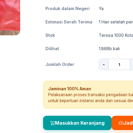
Produk dalam Negeri
Ya
Estimasi Serah Terima
1
Hari setelah pe
Stok
Tersisa 1000 Kot
Dilihat
1.86Rb
kali
-
Jumlah Order
Jaminan 100% Aman
Pelaksanaan proses transaksi pengadaan b
untuk keperluan instansi anda dan sesuai d
Masukkan Keranjang
Jad