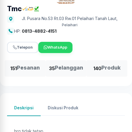
Tmc
Jl. Pusara No.53 Rt.03 Rw.01 Pelaihari Tanah Laut
,
Pelaihari
HP:
0813-4882-4151
Telepon
WhatsApp
Pesanan
Pelanggan
Produk
151
35
140
Deskripsi
Diskusi Produk
hrg tidak tetap