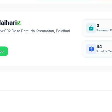
aihari
0
Pesanan D
5 Rw.002 Desa Pemuda Kecamatan
,
Pelaihari
44
pp
Produk Te