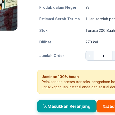
Produk dalam Negeri
Ya
Estimasi Serah Terima
1
Hari setelah pe
Stok
Tersisa 200 Buah
Dilihat
273
kali
-
Jumlah Order
Jaminan 100% Aman
Pelaksanaan proses transaksi pengadaan b
untuk keperluan instansi anda dan sesuai d
Masukkan Keranjang
Jad