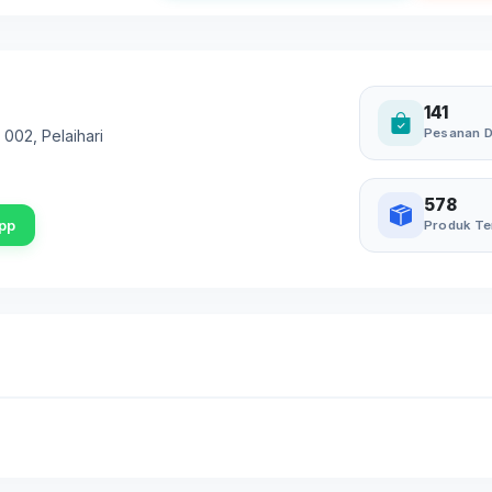
141
Pesanan D
. 002
,
Pelaihari
578
pp
Produk Te