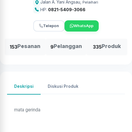
Jalan A. Yani Angsau
,
Pelaihari
HP:
0821-5409-3066
Telepon
WhatsApp
Pesanan
Pelanggan
Produk
153
9
335
Deskripsi
Diskusi Produk
mata gerinda