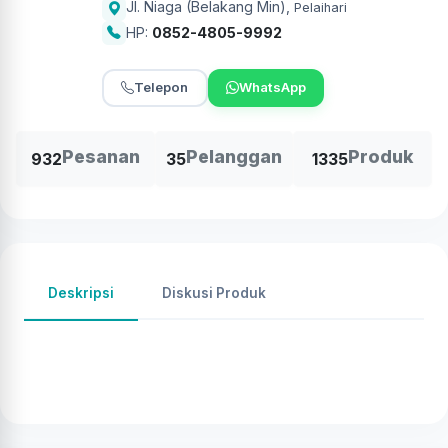
Jl. Niaga (Belakang Min)
,
Pelaihari
HP:
0852-4805-9992
Telepon
WhatsApp
Pesanan
Pelanggan
Produk
932
35
1335
Deskripsi
Diskusi Produk