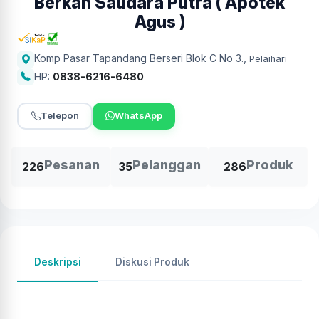
Berkah Saudara Putra ( Apotek
Agus )
Komp Pasar Tapandang Berseri Blok C No 3.
,
Pelaihari
HP:
0838-6216-6480
Telepon
WhatsApp
Pesanan
Pelanggan
Produk
226
35
286
Deskripsi
Diskusi Produk