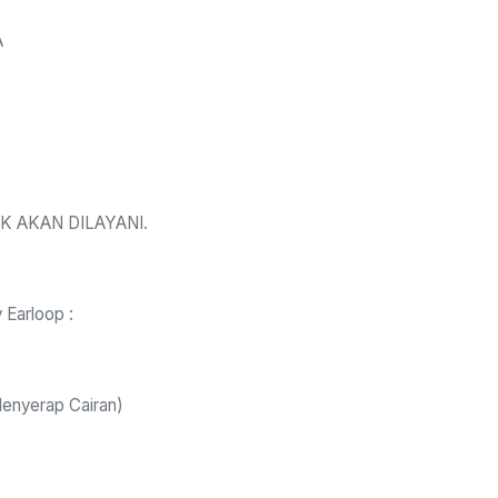
A
K AKAN DILAYANI.
 Earloop :
enyerap Cairan)