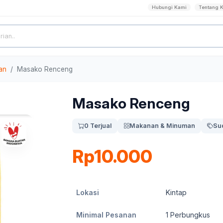
Hubungi Kami
Tentang 
an
Masako Renceng
Masako Renceng
0 Terjual
Makanan & Minuman
Su
Rp10.000
Lokasi
Kintap
Minimal Pesanan
1
Perbungkus