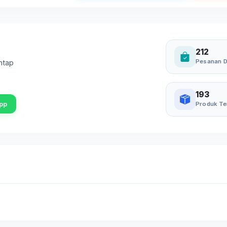
212
Pesanan D
ntap
193
pp
Produk Te