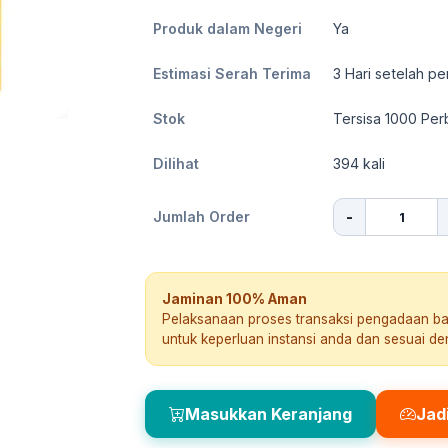
Produk dalam Negeri
Ya
Estimasi Serah Terima
3
Hari setelah pe
Stok
Tersisa 1000 Pe
Dilihat
394
kali
-
Jumlah Order
Jaminan 100% Aman
Pelaksanaan proses transaksi pengadaan b
untuk keperluan instansi anda dan sesuai d
Masukkan Keranjang
Jad