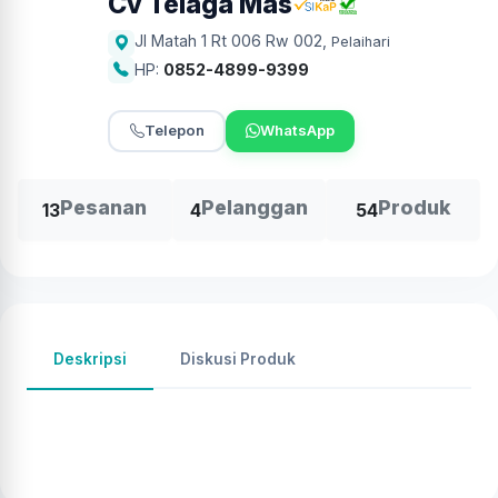
Cv Telaga Mas
Jl Matah 1 Rt 006 Rw 002
,
Pelaihari
HP:
0852-4899-9399
Telepon
WhatsApp
Pesanan
Pelanggan
Produk
13
4
54
Deskripsi
Diskusi Produk