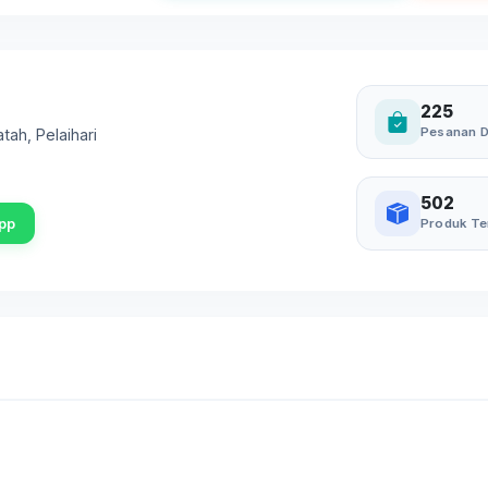
225
Pesanan D
atah
,
Pelaihari
502
pp
Produk Te