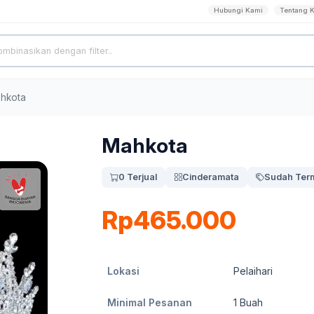
Hubungi Kami
Tentang 
hkota
Mahkota
0 Terjual
Cinderamata
Sudah Ter
Rp465.000
Lokasi
Pelaihari
Minimal Pesanan
1
Buah