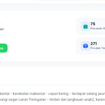
75
Pesanan D
ari
271
pp
Produk Te
 kental - kerekatan maksimal - cepat kering - terdapat selang jar
ubangi segel cairan Peringatan - hindari dari jangkauan anak2, ka