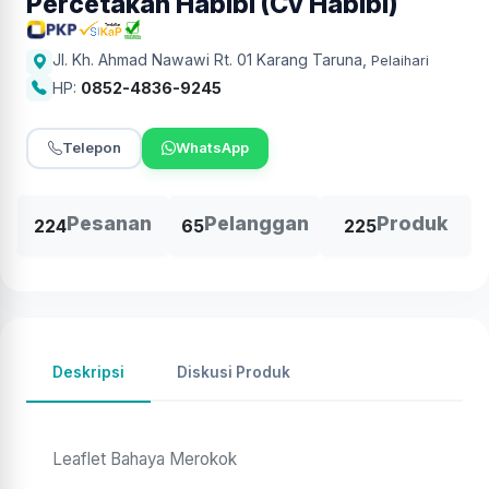
Percetakan Habibi (Cv Habibi)
Jl. Kh. Ahmad Nawawi Rt. 01 Karang Taruna
,
Pelaihari
HP:
0852-4836-9245
Telepon
WhatsApp
Pesanan
Pelanggan
Produk
224
65
225
Deskripsi
Diskusi Produk
Leaflet Bahaya Merokok