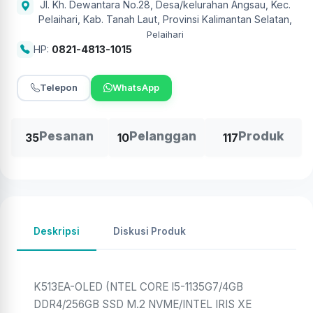
Jl. Kh. Dewantara No.28, Desa/kelurahan Angsau, Kec.
Pelaihari, Kab. Tanah Laut, Provinsi Kalimantan Selatan
,
Pelaihari
HP:
0821-4813-1015
Telepon
WhatsApp
Pesanan
Pelanggan
Produk
35
10
117
Deskripsi
Diskusi Produk
K513EA-OLED (NTEL CORE I5-1135G7/4GB
DDR4/256GB SSD M.2 NVME/INTEL IRIS XE