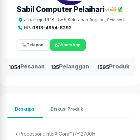
Sabil Computer Pelaihari
Jl.balirejo Rt.18. Rw.6 Kelurahan Angsau
,
Pelaihari
HP:
0813-4954-8292
Telepon
WhatsApp
Pesanan
Pelanggan
Produk
1054
135
1595
Deskripsi
Diskusi Produk
• Processor : Intel® Core™ i7-12700H