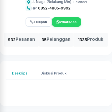
Jl. Niaga (Belakang Min)
,
Pelaihari
HP:
0852-4805-9992
Telepon
WhatsApp
Pesanan
Pelanggan
Produk
932
35
1335
Deskripsi
Diskusi Produk