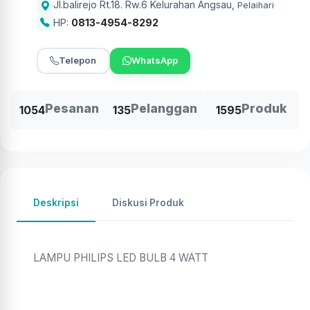
Jl.balirejo Rt.18. Rw.6 Kelurahan Angsau
,
Pelaihari
HP:
0813-4954-8292
Telepon
WhatsApp
Pesanan
Pelanggan
Produk
1054
135
1595
Deskripsi
Diskusi Produk
LAMPU PHILIPS LED BULB 4 WATT