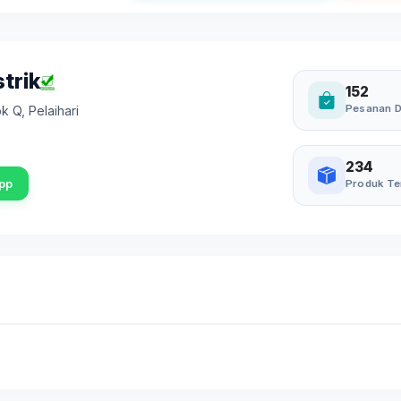
trik
152
Pesanan D
ok Q
,
Pelaihari
234
pp
Produk Te