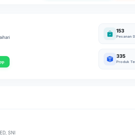
153
Pesanan D
aihari
335
pp
Produk Te
ED, SNI