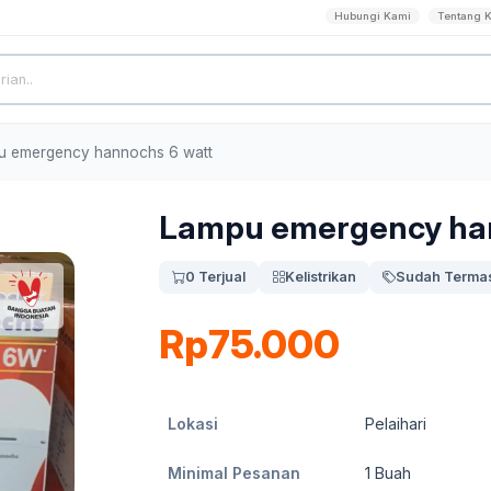
Hubungi Kami
Tentang 
u emergency hannochs 6 watt
Lampu emergency han
0 Terjual
Kelistrikan
Sudah Termas
Rp75.000
Lokasi
Pelaihari
Minimal Pesanan
1
Buah