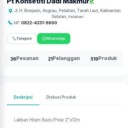
Pt Konsetiti Dadi Makmur
Jl. H. Boejasin, Angsau, Pelaihari, Tanah Laut, Kalimantan
Selatan
,
Pelaihari
HP:
0822-4231-9600
Telepon
WhatsApp
Pesanan
Pelanggan
Produk
36
21
519
Deskripsi
Diskusi Produk
Lakban Hitam Bazic/Polar 2"x12m