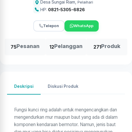
Desa Sungai Riam
,
Pelaihari
HP:
0821-5305-6826
Telepon
WhatsApp
Pesanan
Pelanggan
Produk
75
12
271
Deskripsi
Diskusi Produk
Fungsi kunci ring adalah untuk mengencangkan dan
mengendurkan mur maupun baut yang ada di dalam
komponen kendaraan bermotor. Namun, jenis baut
dan mur yang bisa diatur posisinya menggunakan