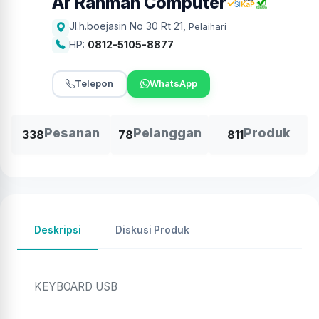
Ar Rahman Computer
Jl.h.boejasin No 30 Rt 21
,
Pelaihari
HP:
0812-5105-8877
Telepon
WhatsApp
Pesanan
Pelanggan
Produk
338
78
811
Deskripsi
Diskusi Produk
KEYBOARD USB