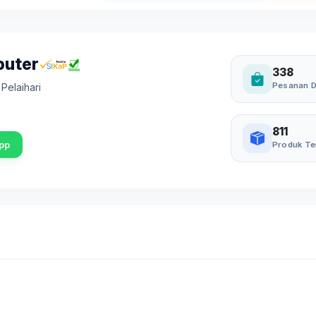
puter
338
Pesanan D
,
Pelaihari
811
pp
Produk Te