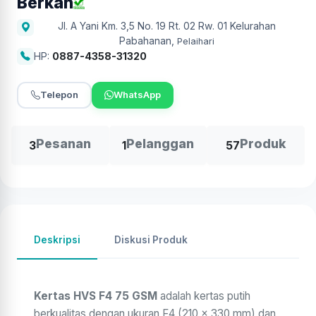
Berkah
Jl. A Yani Km. 3,5 No. 19 Rt. 02 Rw. 01 Kelurahan
Pabahanan
,
Pelaihari
HP:
0887-4358-31320
Telepon
WhatsApp
Pesanan
Pelanggan
Produk
3
1
57
Deskripsi
Diskusi Produk
Kertas HVS F4 75 GSM
adalah kertas putih
berkualitas dengan ukuran F4 (210 x 330 mm) dan