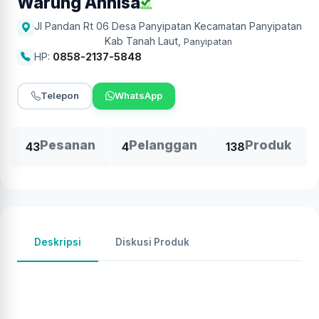
Warung Annisa
Jl Pandan Rt 06 Desa Panyipatan Kecamatan Panyipatan
Kab Tanah Laut
,
Panyipatan
HP:
0858-2137-5848
Telepon
WhatsApp
Pesanan
Pelanggan
Produk
43
4
138
Deskripsi
Diskusi Produk