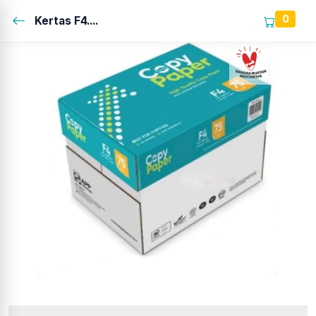
0
Kertas F4....