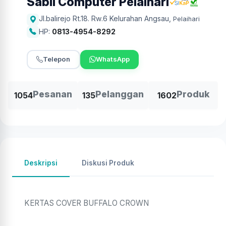
Sabil Computer Pelaihari
Jl.balirejo Rt.18. Rw.6 Kelurahan Angsau
,
Pelaihari
HP:
0813-4954-8292
Telepon
WhatsApp
Pesanan
Pelanggan
Produk
1054
135
1602
Deskripsi
Diskusi Produk
KERTAS COVER BUFFALO CROWN