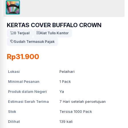
KERTAS COVER BUFFALO CROWN
0 Terjual
Alat Tulis Kantor
Sudah Termasuk Pajak
Rp31.900
Lokasi
Pelaihari
Minimal Pesanan
1
Pack
Produk dalam Negeri
Ya
Estimasi Serah Terima
7
Hari setelah persetujuan
Stok
Tersisa 1000 Pack
Dilihat
139
kali