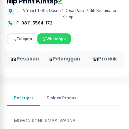
Mp Print Kintap
Jl. A Yani Rt 005 Dusun 1 Desa Pasir Putih Kecamatan
,
Kintap
HP:
0811-5564-172
Telepon
WhatsApp
Pesanan
Pelanggan
Produk
39
6
151
Deskripsi
Diskusi Produk
MOHON KONFIRMASI WARNA