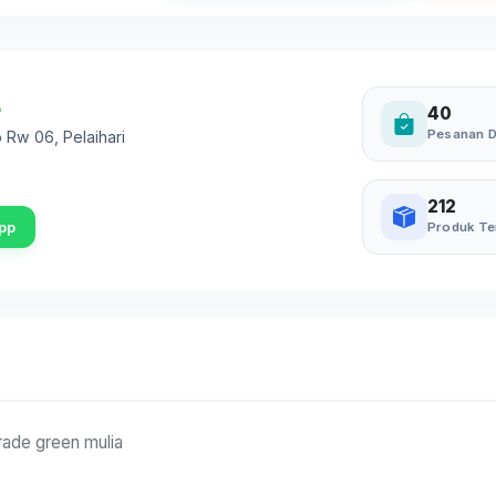
40
Pesanan D
7b Rw 06
,
Pelaihari
212
pp
Produk Te
rade green mulia