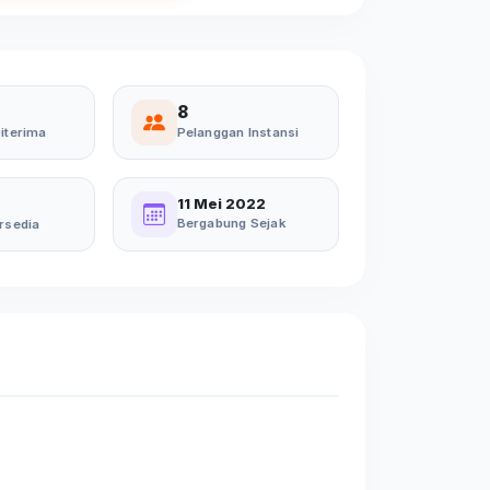
8
iterima
Pelanggan Instansi
11 Mei 2022
Bergabung Sejak
rsedia