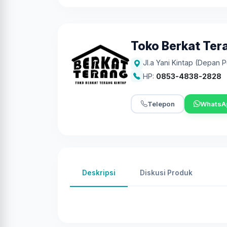
Toko Berkat Ter
Jl.a Yani Kintap (Depan 
HP:
0853-4838-2828
Telepon
WhatsA
Deskripsi
Diskusi Produk