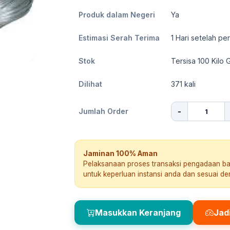
Produk dalam Negeri
Ya
Estimasi Serah Terima
1
Hari setelah pe
Stok
Tersisa 100 Kilo 
Dilihat
371
kali
-
Jumlah Order
Jaminan 100% Aman
Pelaksanaan proses transaksi pengadaan b
untuk keperluan instansi anda dan sesuai d
Masukkan Keranjang
Jad