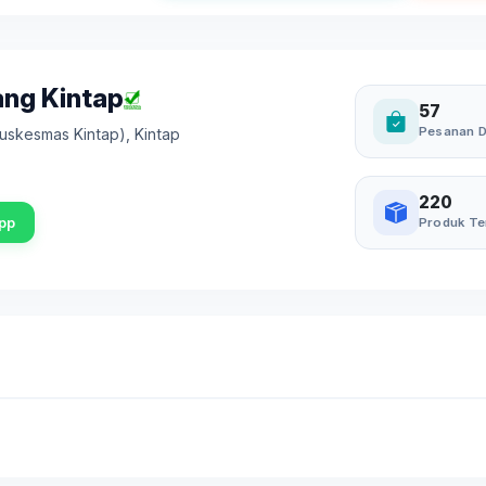
ang Kintap
57
Pesanan D
Puskesmas Kintap)
,
Kintap
220
pp
Produk Te