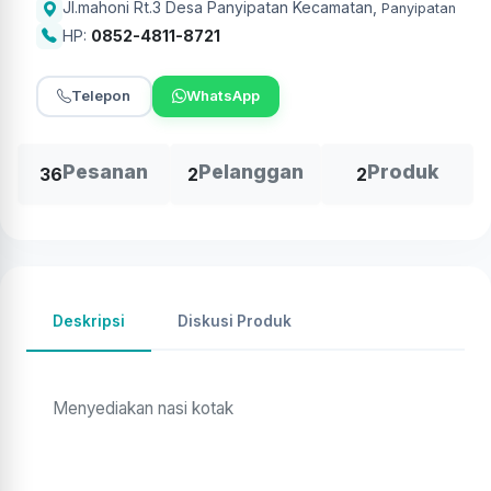
Jl.mahoni Rt.3 Desa Panyipatan Kecamatan
,
Panyipatan
HP:
0852-4811-8721
Telepon
WhatsApp
Pesanan
Pelanggan
Produk
36
2
2
Deskripsi
Diskusi Produk
Menyediakan nasi kotak