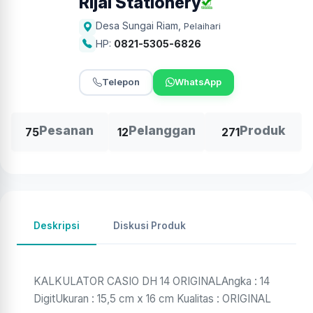
Rijal Stationery
Desa Sungai Riam
,
Pelaihari
HP:
0821-5305-6826
Telepon
WhatsApp
Pesanan
Pelanggan
Produk
75
12
271
Deskripsi
Diskusi Produk
KALKULATOR CASIO DH 14 ORIGINALAngka : 14
DigitUkuran : 15,5 cm x 16 cm Kualitas : ORIGINAL