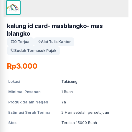
kalung id card- masblangko- mas
blangko
0 Terjual
Alat Tulis Kantor
Sudah Termasuk Pajak
Rp3.000
Lokasi
Takisung
Minimal Pesanan
1
Buah
Produk dalam Negeri
Ya
Estimasi Serah Terima
2
Hari setelah persetujuan
Stok
Tersisa 15000 Buah