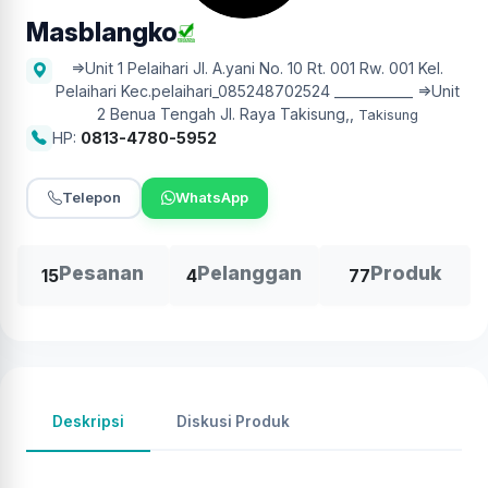
Masblangko
=>Unit 1 Pelaihari Jl. A.yani No. 10 Rt. 001 Rw. 001 Kel.
Pelaihari Kec.pelaihari_085248702524 ____________ =>Unit
2 Benua Tengah Jl. Raya Takisung,
,
Takisung
HP:
0813-4780-5952
Telepon
WhatsApp
Pesanan
Pelanggan
Produk
15
4
77
Deskripsi
Diskusi Produk