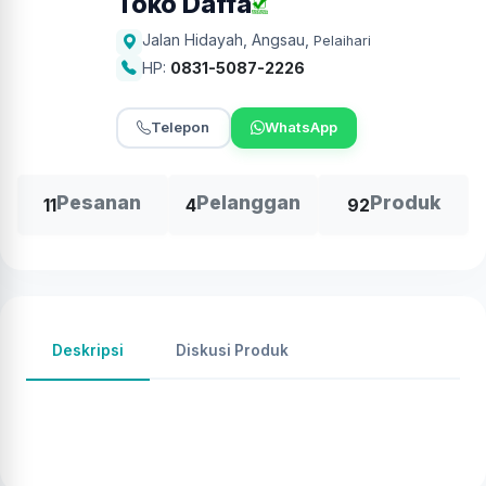
Toko Daffa
Jalan Hidayah, Angsau
,
Pelaihari
HP:
0831-5087-2226
Telepon
WhatsApp
Pesanan
Pelanggan
Produk
11
4
92
Deskripsi
Diskusi Produk