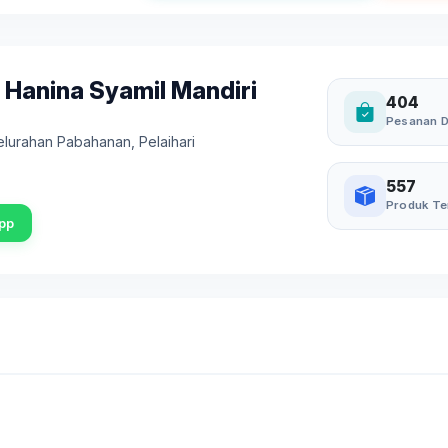
 Hanina Syamil Mandiri
404
Pesanan D
Kelurahan Pabahanan
,
Pelaihari
557
Produk Te
pp