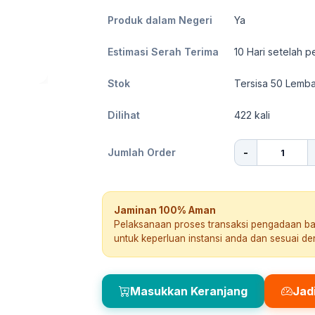
Produk dalam Negeri
Ya
Estimasi Serah Terima
10
Hari setelah p
Stok
Tersisa 50 Lemba
Dilihat
422
kali
-
Jumlah Order
Jaminan 100% Aman
Pelaksanaan proses transaksi pengadaan b
untuk keperluan instansi anda dan sesuai d
Masukkan Keranjang
Jad