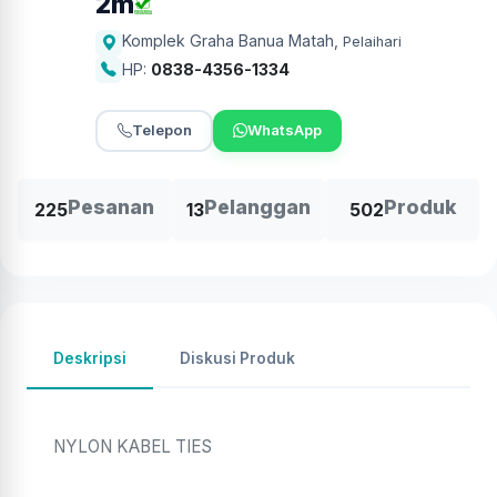
2m
Komplek Graha Banua Matah
,
Pelaihari
HP:
0838-4356-1334
Telepon
WhatsApp
Pesanan
Pelanggan
Produk
225
13
502
Deskripsi
Diskusi Produk
NYLON KABEL TIES