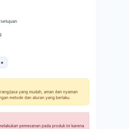
rsetujuan
g
+
arang/jasa yang mudah, aman dan nyaman
engan metode dan aturan yang berlaku.
 melakukan pemesanan pada produk ini karena