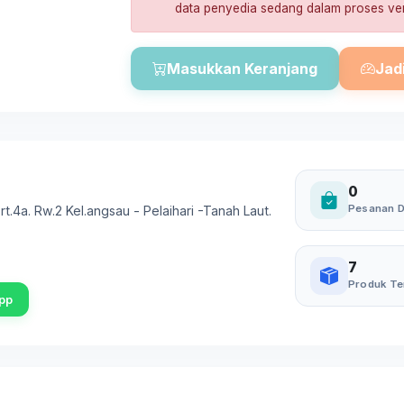
data penyedia sedang dalam proses ver
Masukkan Keranjang
Jad
0
Pesanan D
rt.4a. Rw.2 Kel.angsau - Pelaihari -Tanah Laut.
7
Produk Te
pp