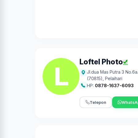
Loftel Photo
Jl.dua Mas Putra 3 No.6a.
(70815)
,
Pelaihari
HP:
0878-1637-6093
Telepon
WhatsA