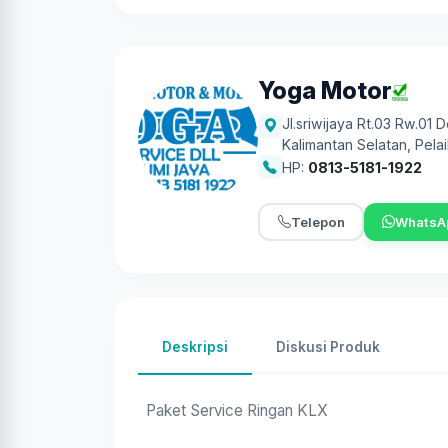
Yoga Motor
Jl.sriwijaya Rt.03 Rw.01 
Kalimantan Selatan
,
Pelai
HP:
0813-5181-1922
Telepon
WhatsA
Deskripsi
Diskusi Produk
Paket Service Ringan KLX