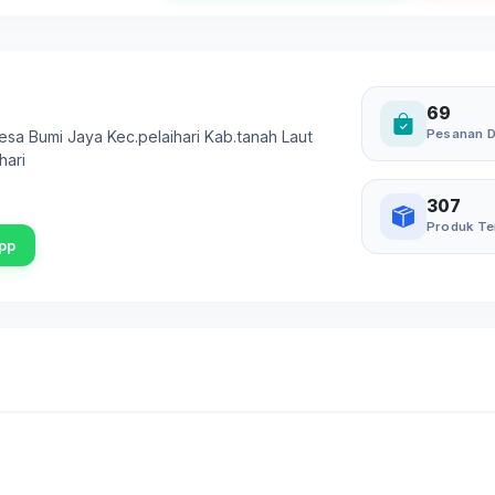
69
Pesanan D
Desa Bumi Jaya Kec.pelaihari Kab.tanah Laut
hari
307
Produk Te
pp