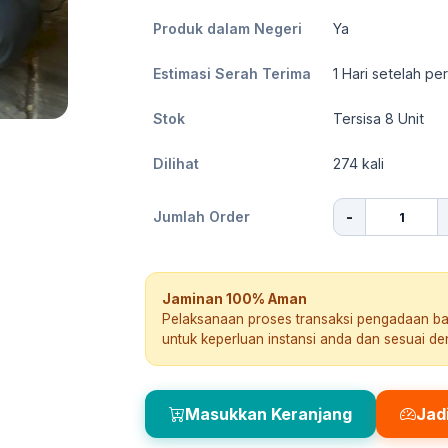
Produk dalam Negeri
Ya
Estimasi Serah Terima
1
Hari setelah pe
Stok
Tersisa 8 Unit
Dilihat
274
kali
-
Jumlah Order
Jaminan 100% Aman
Pelaksanaan proses transaksi pengadaan b
untuk keperluan instansi anda dan sesuai d
Masukkan Keranjang
Jad