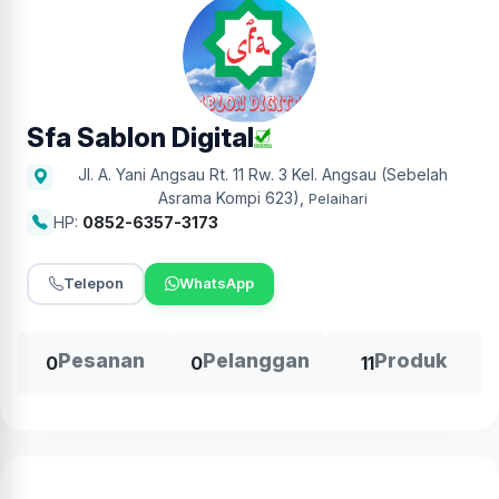
Sfa Sablon Digital
Jl. A. Yani Angsau Rt. 11 Rw. 3 Kel. Angsau (Sebelah
Asrama Kompi 623)
,
Pelaihari
HP:
0852-6357-3173
Telepon
WhatsApp
Pesanan
Pelanggan
Produk
0
0
11