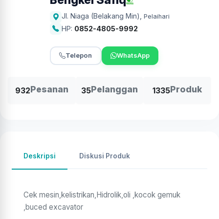
Jl. Niaga (Belakang Min)
,
Pelaihari
HP:
0852-4805-9992
Telepon
WhatsApp
Pesanan
Pelanggan
Produk
932
35
1335
Deskripsi
Diskusi Produk
Cek mesin,kelistrikan,Hidrolik,oli ,kocok gemuk
,buced excavator