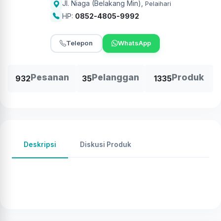
Jl. Niaga (Belakang Min)
,
Pelaihari
HP:
0852-4805-9992
Telepon
WhatsApp
Pesanan
Pelanggan
Produk
932
35
1335
Deskripsi
Diskusi Produk