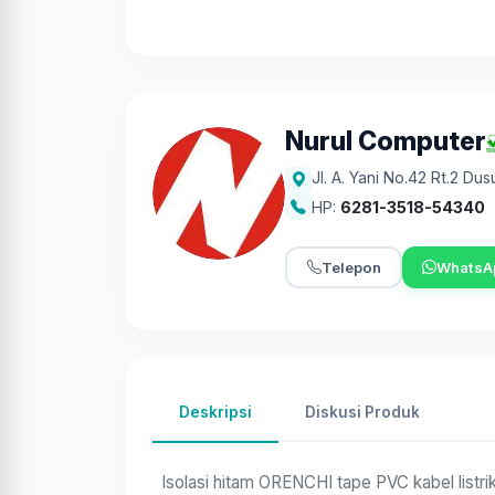
Nurul Computer
Jl. A. Yani No.42 Rt.2 Du
HP:
6281-3518-54340
Telepon
WhatsA
Deskripsi
Diskusi Produk
Isolasi hitam ORENCHI tape PVC kabel listri