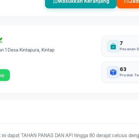
Masukkan Keranjang
Jad
7
Pesanan D
sun 1 Desa Kintapura
,
Kintap
63
pp
Produk Te
k ini dapat TAHAN PANAS DAN API hingga 80 derajat celcius dengan