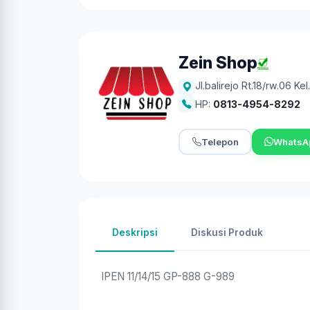
Zein Shop
Jl.balirejo Rt.18/rw.06 Ke
HP:
0813-4954-8292
Telepon
WhatsA
Deskripsi
Diskusi Produk
IPEN 11/14/15 GP-888 G-989