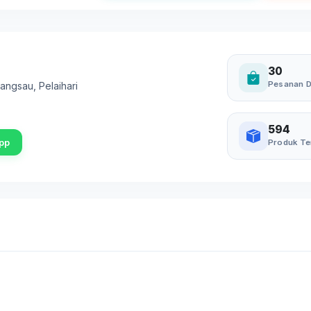
30
Pesanan D
l.angsau
,
Pelaihari
594
pp
Produk Te