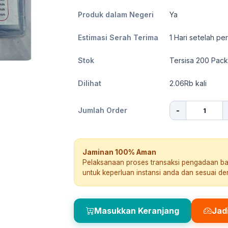
Produk dalam Negeri
Ya
Estimasi Serah Terima
1
Hari setelah pe
Stok
Tersisa 200 Pack
Dilihat
2.06Rb
kali
-
Jumlah Order
Jaminan 100% Aman
Pelaksanaan proses transaksi pengadaan b
untuk keperluan instansi anda dan sesuai d
Masukkan Keranjang
Jad