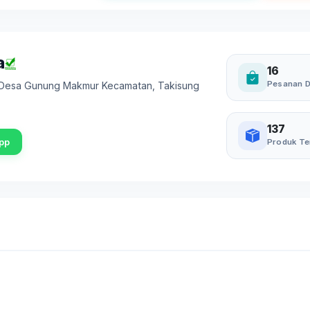
a
16
Pesanan D
 Desa Gunung Makmur Kecamatan
,
Takisung
137
pp
Produk Te