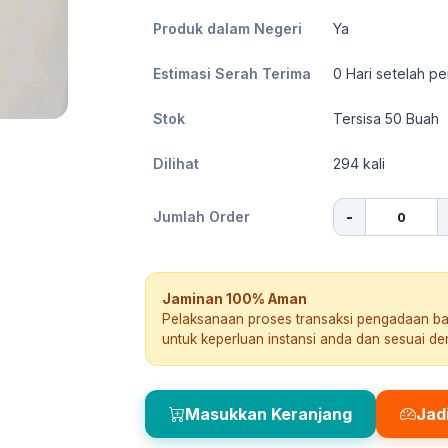
Produk dalam Negeri
Ya
Estimasi Serah Terima
0
Hari setelah pe
Stok
Tersisa 50 Buah
Dilihat
294
kali
-
Jumlah Order
Jaminan 100% Aman
Pelaksanaan proses transaksi pengadaan b
untuk keperluan instansi anda dan sesuai d
Masukkan Keranjang
Jad