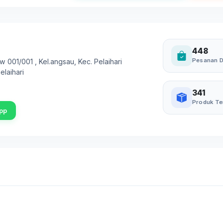
448
Pesanan D
rw 001/001 , Kel.angsau, Kec. Pelaihari
elaihari
341
Produk Te
pp