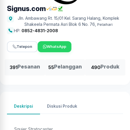
Signus.com
Jln. Ambawang Rt. 15/01 Kel. Sarang Halang, Komplek
Shakeela Permata Asri Blok 6 No. 76
,
Pelaihari
HP:
0852-4831-2008
Telepon
WhatsApp
Pesanan
Pelanggan
Produk
391
55
490
Deskripsi
Diskusi Produk
Squier Stratocaster