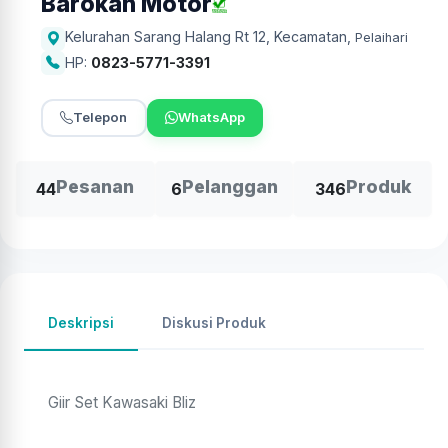
Barokah Motor
Kelurahan Sarang Halang Rt 12, Kecamatan
,
Pelaihari
HP:
0823-5771-3391
Telepon
WhatsApp
Pesanan
Pelanggan
Produk
44
6
346
Deskripsi
Diskusi Produk
Giir Set Kawasaki Bliz