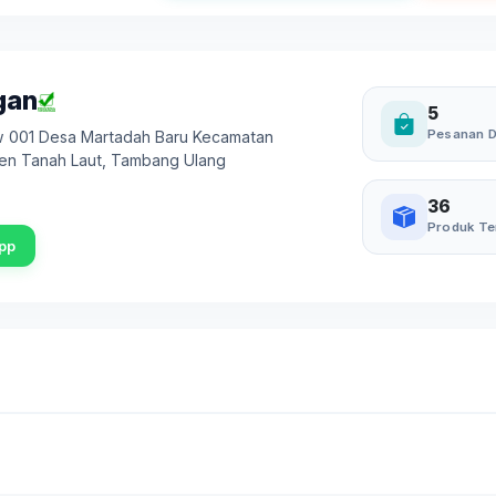
gan
5
Pesanan D
w 001 Desa Martadah Baru Kecamatan
en Tanah Laut
,
Tambang Ulang
36
Produk Te
pp