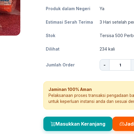
Produk dalam Negeri
Ya
Estimasi Serah Terima
3
Hari setelah pe
Stok
Tersisa 500 Per
Dilihat
234
kali
-
Jumlah Order
Jaminan 100% Aman
Pelaksanaan proses transaksi pengadaan b
untuk keperluan instansi anda dan sesuai d
Masukkan Keranjang
Jad