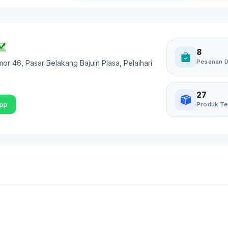
8
Pesanan D
omor 46, Pasar Belakang Bajuin Plasa
,
Pelaihari
27
pp
Produk Te